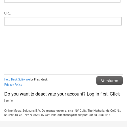
Do you want to deactivate your account? Log in first. Click
here
Online Media Solutions B.V. De nieuwe erven 3, 5431NV Cuijk, The Netherlands CoC Nr.:
64928543 VAT Nr.: NL8559.07.526.B01 questions@flirt.support +3173 2032 015.